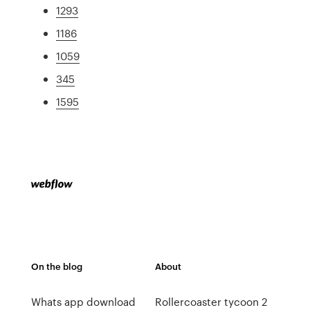
1293
1186
1059
345
1595
On the blog
About
Whats app download
Rollercoaster tycoon 2