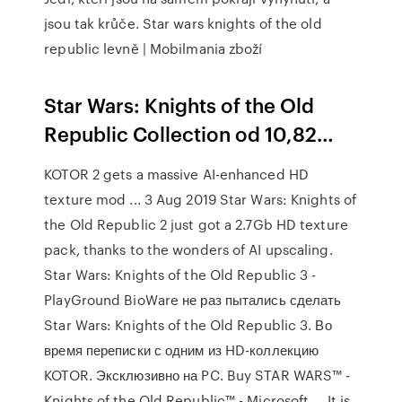
jsou tak krůče. Star wars knights of the old
republic levně | Mobilmania zboží
Star Wars: Knights of the Old
Republic Collection od 10,82…
KOTOR 2 gets a massive AI-enhanced HD
texture mod ... 3 Aug 2019 Star Wars: Knights of
the Old Republic 2 just got a 2.7Gb HD texture
pack, thanks to the wonders of AI upscaling.
Star Wars: Knights of the Old Republic 3 -
PlayGround BioWare не раз пытались сделать
Star Wars: Knights of the Old Republic 3. Во
время переписки с одним из HD-коллекцию
KOTOR. Эксклюзивно на PC. Buy STAR WARS™ -
Knights of the Old Republic™ - Microsoft ... It is