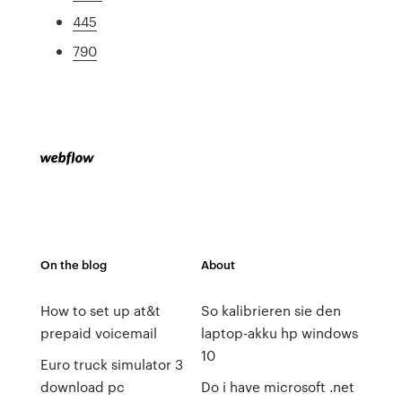
445
790
On the blog
About
How to set up at&t
So kalibrieren sie den
prepaid voicemail
laptop-akku hp windows
10
Euro truck simulator 3
download pc
Do i have microsoft .net