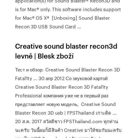
application(s) for Sound Blaster® Recon3D and
is for Mac® only. This software includes support
for Mac® OS X® [Unboxing] Sound Blaster
Recon 3D USB Sound Card ...
Creative sound blaster recon3d
levně | Blesk zboží
Тест и обзор: Creative Sound Blaster Recon 3D
Fatal1ty ... 30 апр 2012 Со звуковой картой
Creative Sound Blaster Recon 3D Fatal1ty
Professional компания уже не в первый раз
представляет новую модель, Creative Sound
Blaster Recon 3D usb | FPSThailand เกาะติด ...
20 ส.ค. 2017 สวัสดีชาว FPSThailand.com ทุกท่าน
นะครับ วันนี้ผมก็มีสินค้า Creative มาให้ชมกันนะครับ