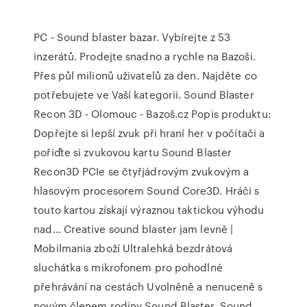
PC - Sound blaster bazar. Vybírejte z 53
inzerátů. Prodejte snadno a rychle na Bazoši.
Přes půl milionů uživatelů za den. Najděte co
potřebujete ve Vaší kategorii. Sound Blaster
Recon 3D - Olomouc - Bazoš.cz Popis produktu:
Dopřejte si lepší zvuk při hraní her v počítači a
pořiďte si zvukovou kartu Sound Blaster
Recon3D PCIe se čtyřjádrovým zvukovým a
hlasovým procesorem Sound Core3D. Hráči s
touto kartou získají výraznou taktickou výhodu
nad… Creative sound blaster jam levně |
Mobilmania zboží Ultralehká bezdrátová
sluchátka s mikrofonem pro pohodlné
přehrávání na cestách Uvolněně a nenuceně s
novým členem rodiny Sound Blaster. Sound