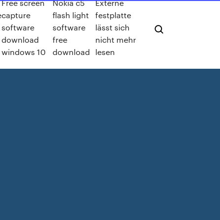
Free screen
Nokia c5
Externe
e
capture
flash light
festplatte
software
software
lässt sich
download
free
nicht mehr
windows 10
download
lesen