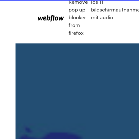
Remove
Ios 11
pop up
bildschirmaufnahm
blocker
mit audio
from
firefox