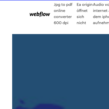
Jpg to pdf
Ea origin
Audio v
online
öffnet
internet
converter
sich
dem iph
600 dpi
nicht
aufneh