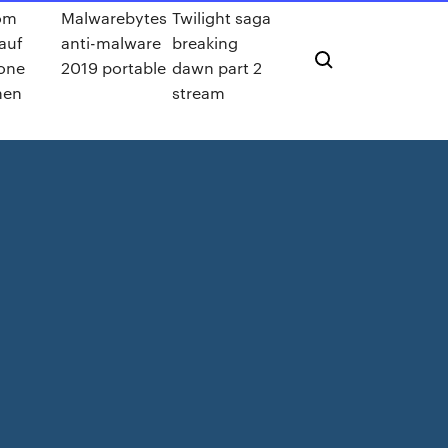
om
Malwarebytes
Twilight saga
 auf
anti-malware
breaking
one
2019 portable
dawn part 2
men
stream