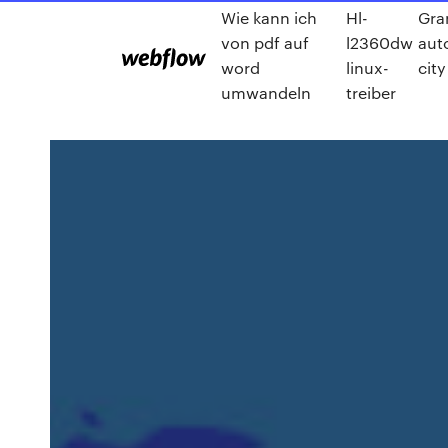
Wie kann ich
Hl-
Gra
von pdf auf
l2360dw
auto
word
linux-
cit
umwandeln
treiber