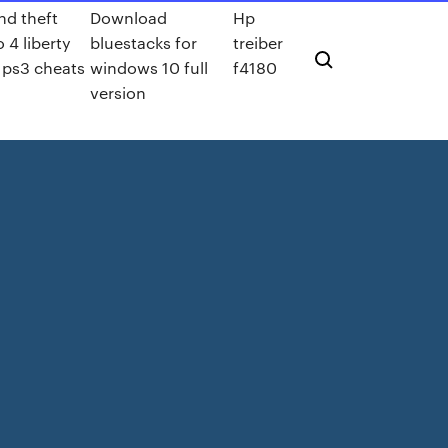
nd theft
Download
Hp
 4 liberty
bluestacks for
treiber
y ps3 cheats
windows 10 full
f4180
version